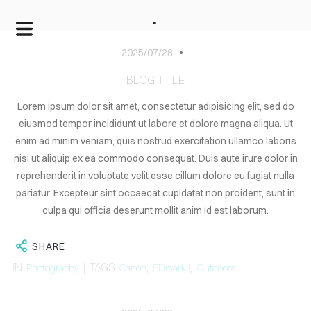
.
2025/07/28
BLOG TITLE
Lorem ipsum dolor sit amet, consectetur adipisicing elit, sed do
eiusmod tempor incididunt ut labore et dolore magna aliqua. Ut
enim ad minim veniam, quis nostrud exercitation ullamco laboris
nisi ut aliquip ex ea commodo consequat. Duis aute irure dolor in
reprehenderit in voluptate velit esse cillum dolore eu fugiat nulla
pariatur. Excepteur sint occaecat cupidatat non proident, sunt in
culpa qui officia deserunt mollit anim id est laborum.
SHARE
HOME
IN
| TAGS
,
,
Photography
Canon
5DmarkII
Outdoors
SERVICES