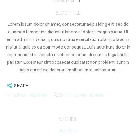
ABOUT
2025/07/28
BLOG
BLOG TITLE
CONTACT
Lorem ipsum dolor sit amet, consectetur adipisicing elit, sed do
eiusmod tempor incididunt ut labore et dolore magna aliqua. Ut
enim ad minim veniam, quis nostrud exercitation ullamco laboris
nisi ut aliquip ex ea commodo consequat. Duis aute irure dolor in
reprehenderit in voluptate velit esse cillum dolore eu fugiat nulla
pariatur. Excepteur sint occaecat cupidatat non proident, sunt in
culpa qui officia deserunt mollit anim id est laborum.
SHARE
IN
,
| TAGS
,
,
Fashion
Inspiration
Fun
Canon
5DmarkII
ARCHIVE
July 2025