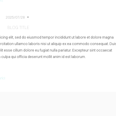
rs
2025/07/28
BLOG TITLE
icing elit, sed do eiusmod tempor incididunt ut labore et dolore magna
ercitation ullamco laboris nisi ut aliquip ex ea commodo consequat. Dui
elit esse cillum dolore eu fugiat nulla pariatur. Excepteur sint occaecat
 culpa qui officia deserunt mollit anim id est laborum.
kII