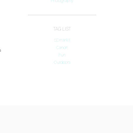
Photography
TAG LIST
5DmarkII
Canon
s
Fun
Outdoors