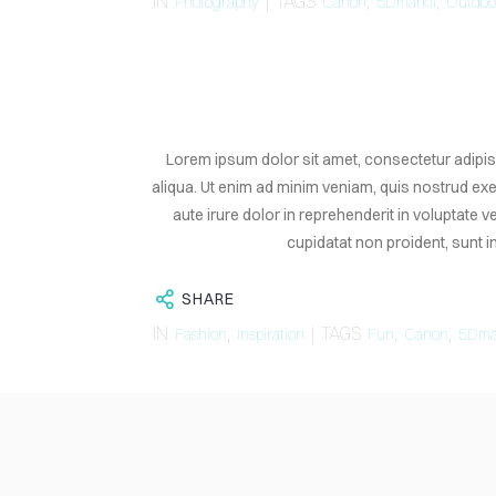
IN
| TAGS
,
,
Photography
Canon
5DmarkII
Outdoo
SERVICES
ABOUT
BLOG
CONTACT
Lorem ipsum dolor sit amet, consectetur adipis
aliqua. Ut enim ad minim veniam, quis nostrud ex
aute irure dolor in reprehenderit in voluptate v
cupidatat non proident, sunt in
SHARE
IN
,
| TAGS
,
,
Fashion
Inspiration
Fun
Canon
5Dmar