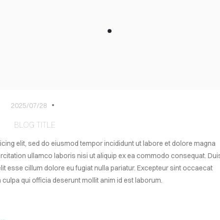
.
2025/07/28
BLOG TITLE
icing elit, sed do eiusmod tempor incididunt ut labore et dolore magna
ercitation ullamco laboris nisi ut aliquip ex ea commodo consequat. Dui
elit esse cillum dolore eu fugiat nulla pariatur. Excepteur sint occaecat
 culpa qui officia deserunt mollit anim id est laborum.